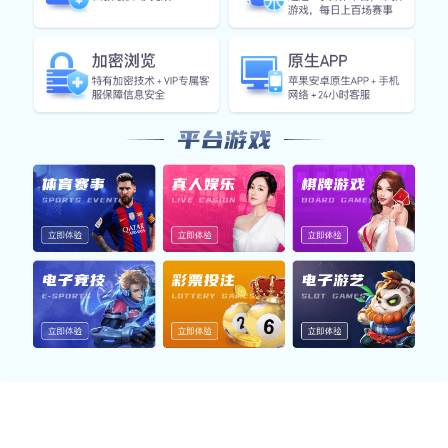
力。他全场狂砍55分，不仅创造了个人职业生涯的新高，同
时也成为了雷霆队历史上单场得分第二高的人。这一数据无
疑让所有观看比赛的人都为之震撼，也再次证明了他的超级
明星地位。
值得一提的是，在整个比赛过程中，杜兰特几乎没有受到防
守压力，他凭借出色的投篮技术和敏锐的突破意识，多次找
到空档进行投篮。此外，他还利用自己的身高和臂展，在罚
球线上屡屡命中，为球队贡献了宝贵积分。在第四节关键时
刻，杜兰特的一系列进攻更是帮助球队稳住了局面。
他的高效表现不仅体现在得分上，还包括对比赛节奏的掌控
和对防守端压力的应对。面对小牛队严密防守时，他能够冷
静处理，不慌张不失常态。因此，此役不仅仅是一场普通赛
事，它展示了一个顶级球员如何在压力之下持续发光发热，
也为他未来的发展奠定了坚实基础。