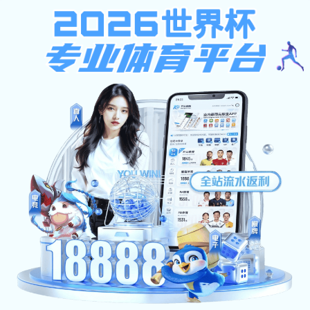
注册入口
九游官方体育
· 体育观看更
便捷
连接你的赛事视野，打造球迷专属的数字主场。
九游官方
体育网页版
提供多终端支持、高清视频、 实时比分与赛事
推荐，让你随时随地畅享体育内容。
网页端入口