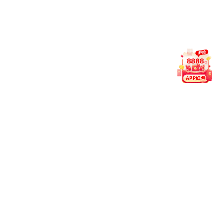
方面，他们看到了何谓真正的大牌明星如何面对挑战；另一
方面，他们懂得如何在失败中总结经验教训，从而实现自我
价值最大化。这些都是篮球运动所传递出的积极意义，也是
任何一名追梦者所需秉持的人生态度。
总结：
回顾13年前今天，凯文·杜兰特与德克·诺维茨基之间那一幕
幕激烈角逐如同昨日重现。通过这样一次充满戏剧性的较
量，两位巨星不仅书写了一段精彩故事，更给整个联盟注入
新的活力。在随后的岁月里，他们以不同方式继续发光发
热，不断刷新着个人及团队荣誉记录，实现梦想之旅。
This match reminds us that great players always inspire
each other and elevate the game itself. 在未来，我们期
待更多如此经典瞬间再次展现在我们眼前，因为它们构成了
一部属于篮球运动的不朽史诗，每一次碰撞都将成为永恒记