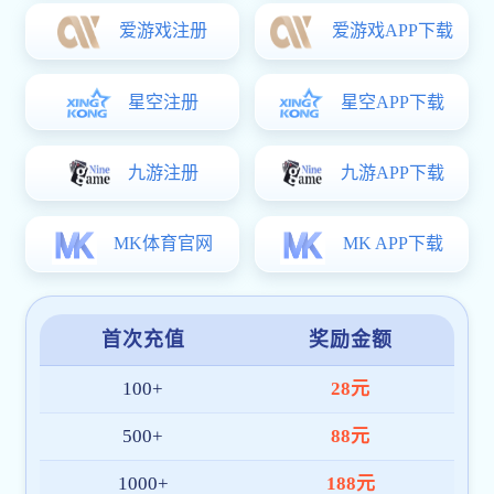
首页
体育新闻
正文
本文将回顾2010年1月28日，凯文·杜兰特与德克·诺维茨基在
NBA赛场上的精彩对决。这场比赛不仅是两位超级巨星间的
较量，更是杜兰特职业生涯中的一个重要里程碑。在这场比
赛中，杜兰特以惊人的得分表现创下了个人职业生涯最高得
分纪录，令人铭记。文章将从四个方面详细阐述此事件的重
要性，包括比赛背景、杜兰特的表现、诺维茨基的角色以及
此次对决带来的影响。我们期待通过这些分析，让读者更深
入地理解这一经典时刻在篮球历史中的地位。
1、比赛背景与重要性
2010年1月28日，这一天并不是一个平常的日子，而是NBA
赛季中一场备受瞩目的比赛。当晚，俄克拉荷马城雷霆队主
场迎战达拉斯小牛队。对于当时的杜兰特而言，他正处于职